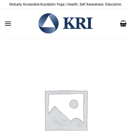
跳
Globally Accessible Kundalini Yoga | Health. Self Awareness. Education.
到
内
容