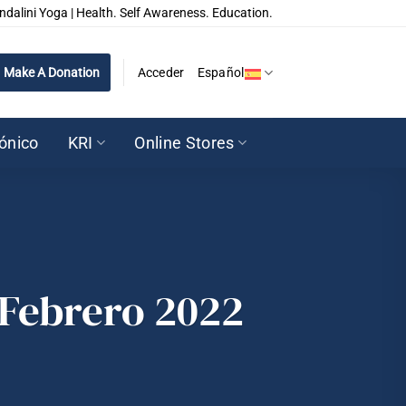
ndalini Yoga | Health. Self Awareness. Education.
Make A Donation
Acceder
Español
rónico
KRI
Online Stores
| Febrero 2022