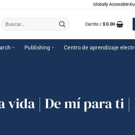
Globally Accessible Ku
Buscar
Carrito /
$
0.00
por:
arch
Publishing
Centro de aprendizaje elect
 vida | De mí para ti 