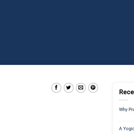
Rece
Why Pra
A Yogic