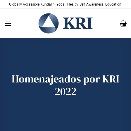
Saltar
Globally Accessible Kundalini Yoga | Health. Self Awareness. Education.
al
contenido
Homenajeados por KRI
2022