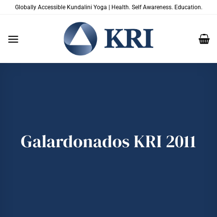
Saltar
Globally Accessible Kundalini Yoga | Health. Self Awareness. Education.
al
contenido
Galardonados KRI 2011