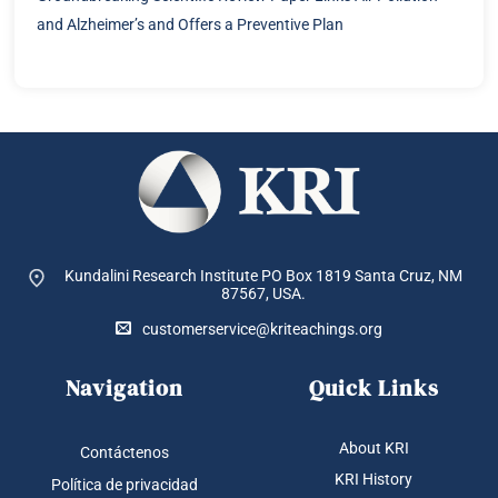
About KRI
Contáctenos
KRI History
Política de privacidad
KRI Blog
Política de cookies
Services
Política de devoluciones y
reenvíos
KRI Staff
CONDICIONES DEL SERVICIO
Child Safeguarding Statement
Support Us
Make A Donation
Copyright 2026 ©
The Kundalini Research Institute. All Rights Reserved.