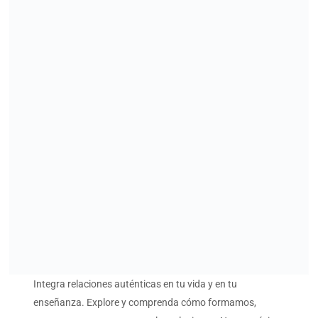
Integra relaciones auténticas en tu vida y en tu
enseñanza. Explore y comprenda cómo formamos,
mantenemos y respetamos las relaciones. Nuestro éxito
como maestros de Kundalini Yoga y como seres
humanos conscientes depende de nuestra capacidad de
ser auténticos y responder desde nuestro corazón;
nuestro principal objetivo es examinar nuestras
relaciones y mejorar nuestra eficacia, autenticidad y
conciencia dentro de ellas.
Relación auténtica, un curso de L2
Más información sobre el curso AQUÍ
Kundalini Research Institute
Kundalini Research Institute