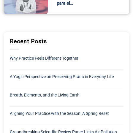
Groundbreaking Scientific Review Paper Links Air Pollution
and Alzheimer’s and Offers a Preventive Plan
Kundalini Research Institute PO Box 1819
Santa Cruz, NM
87567, USA.
customerservice@kriteachings.org
Navigation
Quick Links