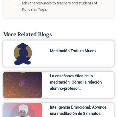
Inteligencia Emocional: Aprende
una meditación de 3 minutos
para el…
Recent Posts
Why Practice Feels Different Together
A Yogic Perspective on Preserving Prana in Everyday Life
Breath, Elements, and the Living Earth
Aligning Your Practice with the Season: A Spring Reset