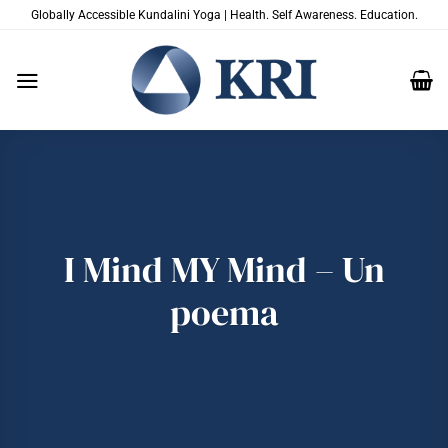
Saltar
Globally Accessible Kundalini Yoga | Health. Self Awareness. Education.
al
contenido
I Mind MY Mind – Un
poema