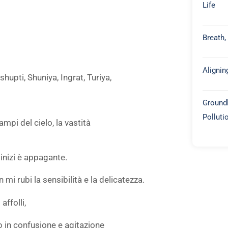
Life
Breath,
Alignin
upti, Shuniya, Ingrat, Turiya,
Groundb
Polluti
ampi del cielo, la vastità
 inizi è appagante.
 mi rubi la sensibilità e la delicatezza.
affolli,
o in confusione e agitazione