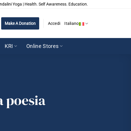
ndalini Yoga | Health. Self Awareness. Education.
Make A Donation
Accedi
Italiano
KRI
Online Stores
a poesia