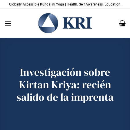
Saltar
Globally Accessible Kundalini Yoga | Health. Self Awareness. Education.
al
contenido
Investigación sobre
Kirtan Kriya: recién
salido de la imprenta