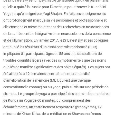
Le Dr Lavretsky est un psychiatre gériatrique qui dit en plaisantant
qu’elle a quitté la Russie pour l’Amérique pour trouver le Kundalini
Yoga tel qu’enseigné par Yogi Bhajan. En fait, ses enseignements
ont profondément marqué sa vie personnelle et professionnelle et
elle enseigne et mène maintenant des recherches en neurosciences
de la santé mentale intégrative et en neurosciences de la conscience
et de l’illumination. En janvier 2017, le Dr Lavretsky et ses collègues
ont publié les résultats d’un essai contrôlé randomisé (ECR)
impliquant 81 participants âgés de 55 ans et plus souffrant de
troubles cognitifs légers (avec des symptômes tels que des noms
oubliés de manière significative et des objets égarés). Les sujets ont
été affectés à 12 semaines d’entraînement standardisé
d’amélioration de la mémoire (MET, qui est une thérapie
conventionnelle connue) ou au yoga, puis suivis sur une période de
six mois. Le groupe de yoga a participé à des cours hebdomadaires
de Kundalini Yoga de 60 minutes, qui comprenaient des
échauffements, un entraînement respiratoire (pranayama), 12
minutes de Kirtan Kriya, de la méditation et Shavasana (repos