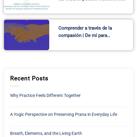
and Alzheimer’s and Offers a Preventive Plan
Kundalini Research Institute PO Box 1819
Santa Cruz, NM
87567, USA.
customerservice@kriteachings.org
Navigation
Quick Links
About KRI
Contáctenos
KRI History
Política de privacidad