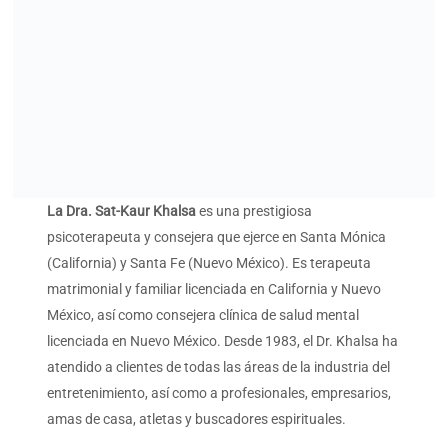
Universitario) de la Universidad Northeastern, Boston,
Massachusetts, y su Licenciatura en Ciencias de la
Universidad de Boston, Boston, Massachusetts.
El Dr. Sat-Kaur es miembro de la Asociación de
Terapeutas Matrimoniales y Familiares de
California/CAMFT. Es profesora de Kundalini Yoga
certificada por KRI, facilita cursos de White Tantric
Yoga® y es la autora publicada de Sacred Sexual Bliss: A
Technology for Ecstasy.
Kundalini Research Institute
Kundalini Research Institute
KRI is a non-profit organization that holds the
teachings of Yogi Bhajan and provides accessible and