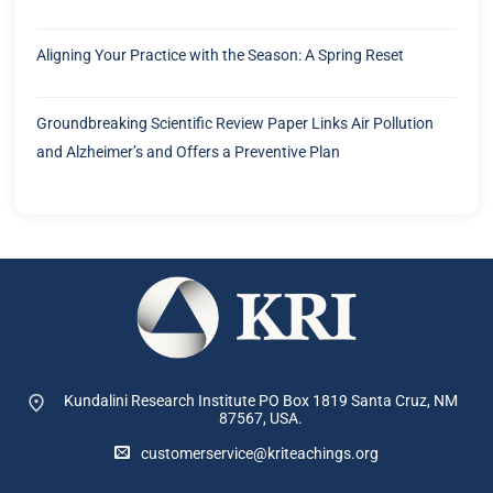
KRI Blog
Política de cookies
Services
Política de devoluciones y
reenvíos
KRI Staff
CONDICIONES DEL SERVICIO
Child Safeguarding Statement
Support Us
Make A Donation
Copyright 2026 ©
The Kundalini Research Institute. All Rights Reserved.
Sign up to our newsletter and get
exclusive Kundalini Yoga content and