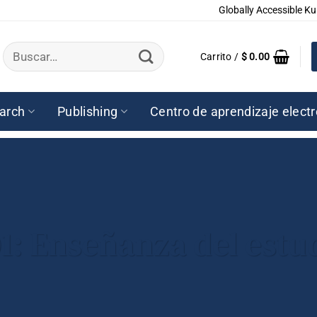
Globally Accessible Ku
Buscar
Carrito /
$
0.00
por:
arch
Publishing
Centro de aprendizaje elect
1: Enseñanza del estu