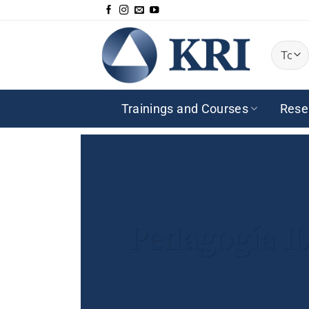
Saltar
al
contenido
Trainings and Courses
Rese
Pedagogía 10