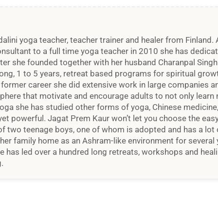
lini yoga teacher, teacher trainer and healer from Finland. A
onsultant to a full time yoga teacher in 2010 she has dedic
nter she founded together with her husband Charanpal Singh. 
long, 1 to 5 years, retreat based programs for spiritual gr
r former career she did extensive work in large companies an
here that motivate and encourage adults to not only learn n
i yoga she has studied other forms of yoga, Chinese medicin
et powerful. Jagat Prem Kaur won’t let you choose the easy 
of two teenage boys, one of whom is adopted and has a lot 
 her family home as an Ashram-like environment for several 
She has led over a hundred long retreats, workshops and heali
.