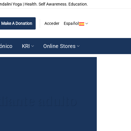
ndalini Yoga | Health. Self Awareness. Education.
Make A Donation
Acceder
Español
rónico
KRI
Online Stores
diante adulto