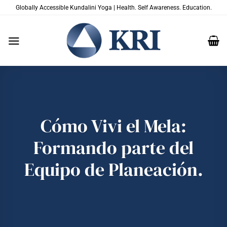
Salta
Globally Accessible Kundalini Yoga | Health. Self Awareness. Education.
ai
contenuti
Cómo Vivi el Mela:
Formando parte del
Equipo de Planeación.