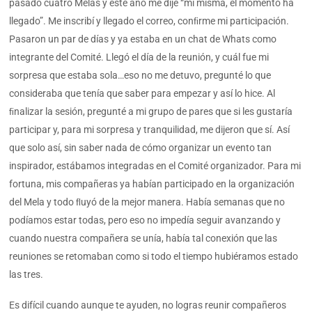
pasado cuatro Melas y este año me dije “mí misma, el momento ha
llegado”. Me inscribí y llegado el correo, conﬁrme mi participación.
Pasaron un par de días y ya estaba en un chat de Whats como
integrante del Comité. Llegó el día de la reunión, y cuál fue mi
sorpresa que estaba sola…eso no me detuvo, pregunté lo que
consideraba que tenía que saber para empezar y así lo hice. Al
ﬁnalizar la sesión, pregunté a mi grupo de pares que si les gustaría
participar y, para mi sorpresa y tranquilidad, me dijeron que sí. Así
que solo así, sin saber nada de cómo organizar un evento tan
inspirador, estábamos integradas en el Comité organizador. Para mi
fortuna, mis compañeras ya habían participado en la organización
del Mela y todo ﬂuyó de la mejor manera. Había semanas que no
podíamos estar todas, pero eso no impedía seguir avanzando y
cuando nuestra compañera se unía, había tal conexión que las
reuniones se retomaban como si todo el tiempo hubiéramos estado
las tres.
Es difícil cuando aunque te ayuden, no logras reunir compañeros