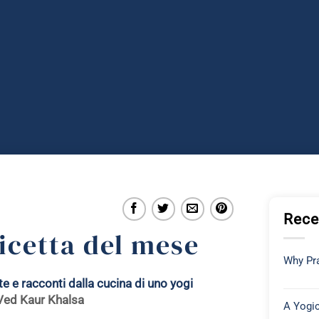
Rece
icetta del mese
Why Pra
e e racconti dalla cucina di uno yogi
-Ved Kaur Khalsa
A Yogic