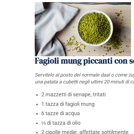
Fagioli mung piccanti con 
Servitelo al posto del normale daal o come z
una patata a cubetti negli ultimi 20 minuti di c
2 mazzetti di senape, tritati
1 tazza di fagioli mung
6 tazze di acqua
⅓ di tazza di olio
2 cipolle medie, affettate sottilmente