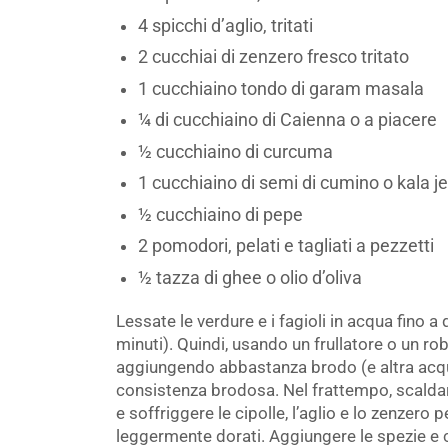
4 spicchi d’aglio, tritati
2 cucchiai di zenzero fresco tritato
1 cucchiaino tondo di garam masala
¼ di cucchiaino di Caienna o a piacere
½ cucchiaino di curcuma
1 cucchiaino di semi di cumino o kala j
½ cucchiaino di pepe
2 pomodori, pelati e tagliati a pezzetti
½ tazza di ghee o olio d’oliva
Lessate le verdure e i fagioli in acqua fino 
minuti). Quindi, usando un frullatore o un ro
aggiungendo abbastanza brodo (e altra acqu
consistenza brodosa. Nel frattempo, scaldare
e soffriggere le cipolle, l’aglio e lo zenzero
leggermente dorati. Aggiungere le spezie e