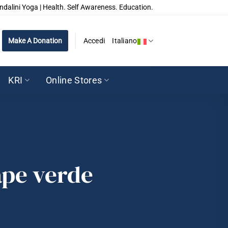
ndalini Yoga | Health. Self Awareness. Education.
Make A Donation
Accedi
Italiano
KRI
Online Stores
ape verde