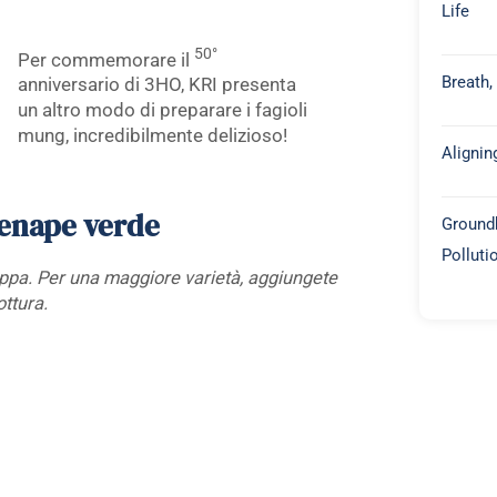
Life
50°
Per commemorare il
Breath,
anniversario di 3HO, KRI presenta
un altro modo di preparare i fagioli
mung, incredibilmente delizioso!
Alignin
senape verde
Groundb
Polluti
uppa. Per una maggiore varietà, aggiungete
ottura.