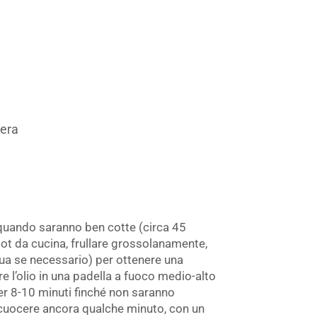
eera
a quando saranno ben cotte (circa 45
bot da cucina, frullare grossolanamente,
a se necessario) per ottenere una
 l’olio in una padella a fuoco medio-alto
 per 8-10 minuti finché non saranno
 cuocere ancora qualche minuto, con un