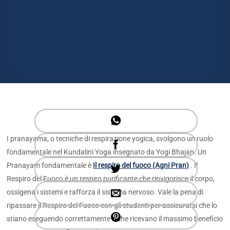
I pranayama, o tecniche di respirazione yogica, svolgono un ruolo
fondamentale nel Kundalini Yoga insegnato da Yogi Bhajan. Un
Pranayam fondamentale è
Il respiro del fuoco (Agni Pran)
. Il
Respiro del Fuoco è un respiro purificante che rinvigorisce il corpo,
ossigena i sistemi e rafforza il sistema nervoso. Vale la pena di
ripassare il Respiro del Fuoco con gli studenti per assicurarsi che lo
stiano eseguendo correttamente e che ricevano il massimo beneficio