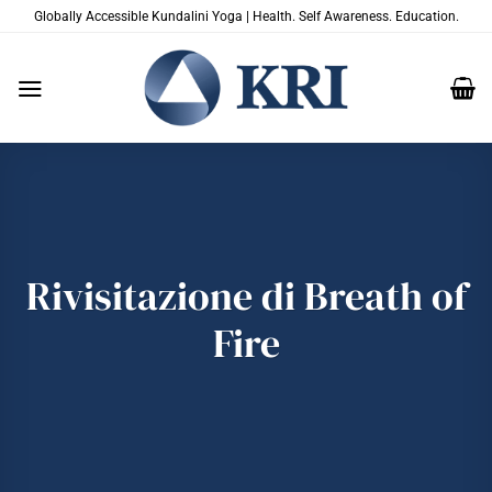
Salta
Globally Accessible Kundalini Yoga | Health. Self Awareness. Education.
ai
contenuti
Rivisitazione di Breath of
Fire