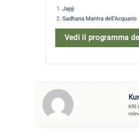
Japji
Sadhana Mantra dell’Acquario
Vedi il programma d
Kun
KRI 
rele