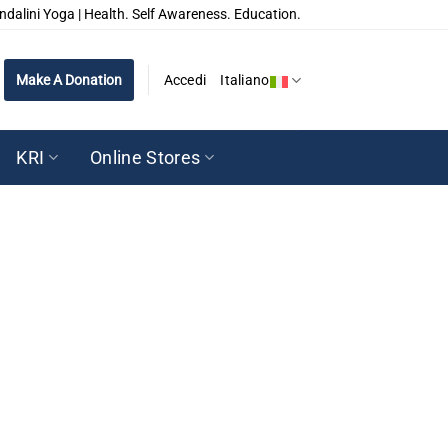
ndalini Yoga | Health. Self Awareness. Education.
Make A Donation
Accedi
Italiano
KRI
Online Stores