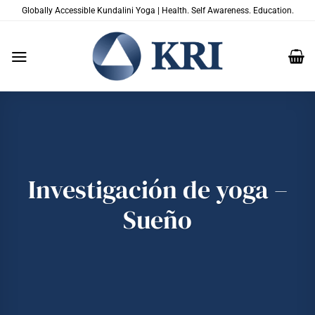
Saltar
Globally Accessible Kundalini Yoga | Health. Self Awareness. Education.
al
contenido
Investigación de yoga –
Sueño