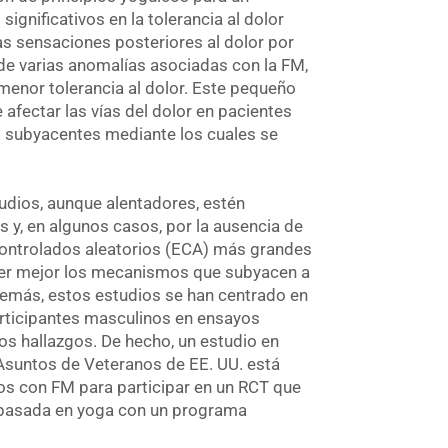
gnificativos en la tolerancia al dolor
las sensaciones posteriores al dolor por
 de varias anomalías asociadas con la FM,
menor tolerancia al dolor. Este pequeño
afectar las vías del dolor en pacientes
 subyacentes mediante los cuales se
dios, aunque alentadores, estén
y, en algunos casos, por la ausencia de
controlados aleatorios (ECA) más grandes
der mejor los mecanismos que subyacen a
Además, estos estudios se han centrado en
 participantes masculinos en ensayos
os hallazgos. De hecho, un estudio en
Asuntos de Veteranos de EE. UU. está
s con FM para participar en un RCT que
n basada en yoga con un programa