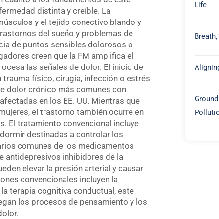
Life
fermedad distinta y creíble. La
músculos y el tejido conectivo blando y
 trastornos del sueño y problemas de
Breath,
ncia de puntos sensibles dolorosos o
igadores creen que la FM amplifica el
rocesa las señales de dolor. El inicio de
Alignin
 trauma físico, cirugía, infección o estrés
 de dolor crónico más comunes con
Groundb
fectadas en los EE. UU. Mientras que
ujeres, el trastorno también ocurre en
Polluti
. El tratamiento convencional incluye
 dormir destinadas a controlar los
darios comunes de los medicamentos
de antidepresivos inhibidores de la
eden elevar la presión arterial y causar
ones convencionales incluyen la
 la terapia cognitiva conductual, este
uegan los procesos de pensamiento y los
olor.