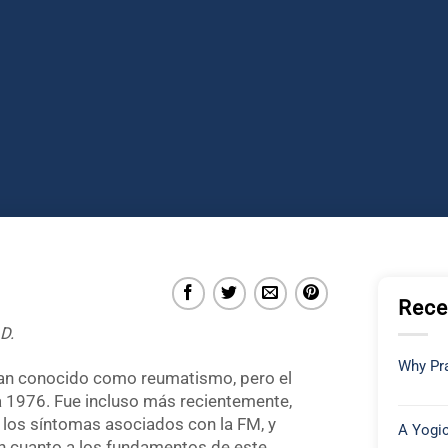
Rece
D.
Why Pra
han conocido como reumatismo, pero el
a 1976. Fue incluso más recientemente,
ó los síntomas asociados con la FM, y
A Yogic
en cuanto a los fundamentos de este