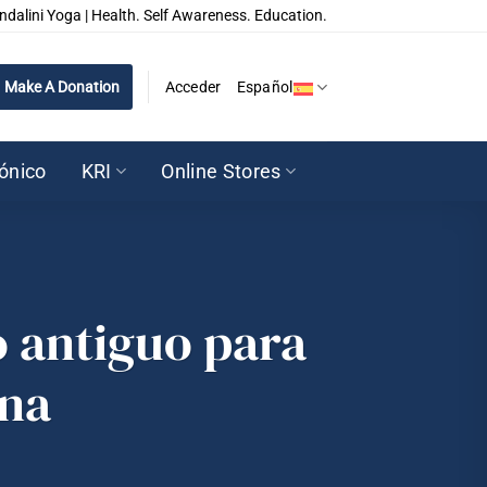
ndalini Yoga | Health. Self Awareness. Education.
Make A Donation
Acceder
Español
rónico
KRI
Online Stores
o antiguo para
na