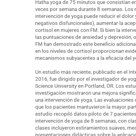
Hatha yoga de 75 minutos que consistían en
veces por semana durante 8 semanas. Los r
intervención de yoga puede reducir el dolor
negativos disfuncionales), aumentar la acept
cortisol en mujeres con FM. Si bien la inter
las puntuaciones de ansiedad y depresión, 
FM han demostrado este beneficio adiciona
en los niveles de cortisol proporcionan evide
mecanismos subyacentes a la eficacia del y
Un estudio más reciente, publicado en el In
2016, fue dirigido por el investigador de y
Science University en Portland, OR. Los estu
investigación mostraron una mejora signifi
una intervención de yoga. Las evaluaciones
que los pacientes mantuvieron la mayor parte
estudio recopiló datos piloto de 7 paciente
intervención de yoga de 8 semanas, con cl
clases incluyeron estiramientos suaves, med
presentaciones didácticas sobre la aplicaci