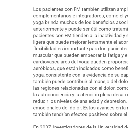
Los pacientes con FM también utilizan amp
complementarios e integradores, como el yog
yoga brinda muchos de los beneficios asoc
anteriormente y puede ser útil como tratam
pacientes con FM tienden a la inactividad y 
ligera que puede mejorar lentamente el acon
flexibilidad es importante para los pacient
muscular que pueden empeorar la fatiga y el
cardiovasculares del yoga pueden proporcio
aeróbicos, que están indicados como benefi
yoga, consistente con la evidencia de su pape
también puede contribuir al manejo del dolor 
las regiones relacionadas con el dolor, com
la autoconciencia y la atención plena desar
reducir los niveles de ansiedad y depresión
emocionales del dolor. Estos avances en la r
también tendrían efectos positivos sobre el
En 2007, investigadores de la Universidad de