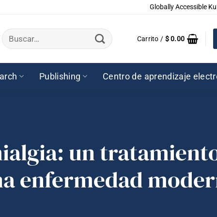
Globally Accessible Ku
Buscar
Carrito /
$
0.00
por:
arch
Publishing
Centro de aprendizaje elect
ialgia: un tratamient
na enfermedad moder