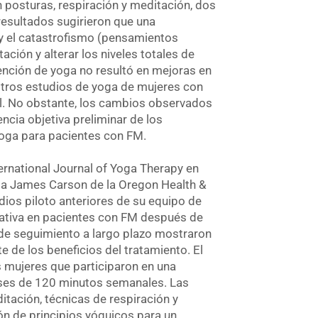
 posturas, respiración y meditación, dos
esultados sugirieron que una
 y el catastrofismo (pensamientos
ación y alterar los niveles totales de
vención de yoga no resultó en mejoras en
otros estudios de yoga de mujeres con
l. No obstante, los cambios observados
ncia objetiva preliminar de los
oga para pacientes con FM.
ternational Journal of Yoga Therapy en
oga James Carson de la Oregon Health &
dios piloto anteriores de su equipo de
cativa en pacientes con FM después de
 de seguimiento a largo plazo mostraron
 de los beneficios del tratamiento. El
s mujeres que participaron en una
ases de 120 minutos semanales. Las
itación, técnicas de respiración y
ón de principios yóguicos para un