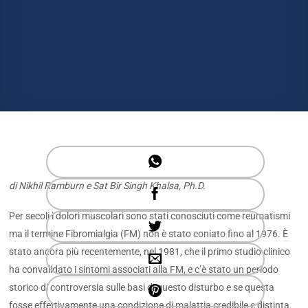
di Nikhil Ramburn e Sat Bir Singh Khalsa, Ph.D.
Per secoli i dolori muscolari sono stati conosciuti come reumatismi
ma il termine Fibromialgia (FM) non è stato coniato fino al 1976. È
stato ancora più recentemente, nel 1981, che il primo studio clinico
ha convalidato i sintomi associati alla FM, e c’è stato un periodo
storico di controversia sulle basi di questo disturbo e se questa
fosse effettivamente una condizione di malattia credibile e distinta.