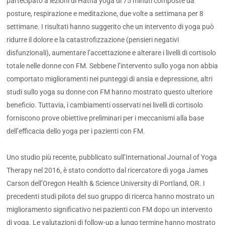
partecipato a lezioni di Hatha yoga di 75 minuti composte da
posture, respirazione e meditazione, due volte a settimana per 8
settimane. I risultati hanno suggerito che un intervento di yoga può
ridurre il dolore e la catastrofizzazione (pensieri negativi
disfunzionali), aumentare l’accettazione e alterare i livelli di cortisolo
totale nelle donne con FM. Sebbene l’intervento sullo yoga non abbia
comportato miglioramenti nei punteggi di ansia e depressione, altri
studi sullo yoga su donne con FM hanno mostrato questo ulteriore
beneficio. Tuttavia, i cambiamenti osservati nei livelli di cortisolo
forniscono prove obiettive preliminari per i meccanismi alla base
dell’efficacia dello yoga per i pazienti con FM.
Uno studio più recente, pubblicato sull’International Journal of Yoga
Therapy nel 2016, è stato condotto dal ricercatore di yoga James
Carson dell’Oregon Health & Science University di Portland, OR. I
precedenti studi pilota del suo gruppo di ricerca hanno mostrato un
miglioramento significativo nei pazienti con FM dopo un intervento
di yoga. Le valutazioni di follow-up a lungo termine hanno mostrato