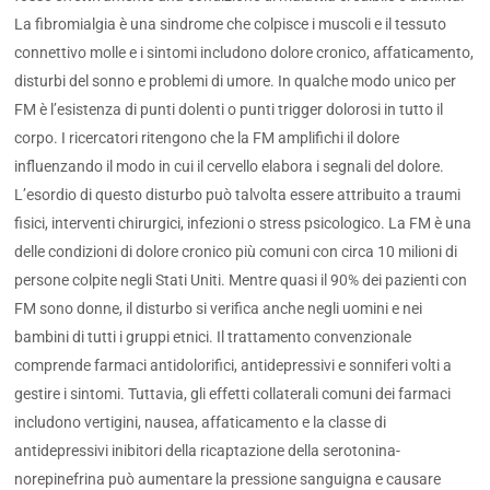
La fibromialgia è una sindrome che colpisce i muscoli e il tessuto
connettivo molle e i sintomi includono dolore cronico, affaticamento,
disturbi del sonno e problemi di umore. In qualche modo unico per
FM è l’esistenza di punti dolenti o punti trigger dolorosi in tutto il
corpo. I ricercatori ritengono che la FM amplifichi il dolore
influenzando il modo in cui il cervello elabora i segnali del dolore.
L’esordio di questo disturbo può talvolta essere attribuito a traumi
fisici, interventi chirurgici, infezioni o stress psicologico. La FM è una
delle condizioni di dolore cronico più comuni con circa 10 milioni di
persone colpite negli Stati Uniti. Mentre quasi il 90% dei pazienti con
FM sono donne, il disturbo si verifica anche negli uomini e nei
bambini di tutti i gruppi etnici. Il trattamento convenzionale
comprende farmaci antidolorifici, antidepressivi e sonniferi volti a
gestire i sintomi. Tuttavia, gli effetti collaterali comuni dei farmaci
includono vertigini, nausea, affaticamento e la classe di
antidepressivi inibitori della ricaptazione della serotonina-
norepinefrina può aumentare la pressione sanguigna e causare