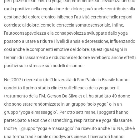
per i pazienti con FM. Lo yoga, coerentemente con l’evidenza del suo
ruolo positivo nella regolazione del dolore, può anche contribuire alla
gestione del dolore cronico inibendo l’attività cerebrale nelle regioni
correlate al dolore, come la corteccia somatosensoriale. Infine,
l’autoconsapevolezza e la consapevolezza sviluppate dallo yoga
possono aiutare a ridurre i livelli di ansia e depressione, influenzando
così anche le componenti emotive del dolore. Questi guadagni in
termini di rilassamento e riduzione del dolore avrebbero anche effetti
positivi sullo stress e sui modelli di sonno.
Nel 2007 i ricercatori dell’Università di San Paolo in Brasile hanno
condotto il primo studio clinico sull’efficacia dello yoga per il
trattamento della FM. Gerson Da Silva et al. ha studiato 40 donne
che sono state randomizzate in un gruppo “solo yoga” o in un
gruppo “yoga e massaggio”. Per otto settimane, i soggetti hanno
partecipato a tecniche di stretching, respirazione e yoga rilassante.
Inoltre, il gruppo “yoga e massaggio” ha ricevuto anche Tui Na, che è
una forma tradizionale di bodywork cinese. I ricercatori hanno