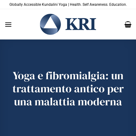
Salta
Globally Accessible Kundalini Yoga | Health. Self Awareness. Education.
ai
contenuti
Yoga e fibromialgia: un
trattamento antico per
una malattia moderna