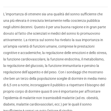
L’importanza di ottenere sia una qualità del sonno sufficiente che
una più elevata è cresciuta lentamente nella coscienza pubblica
negli ultimi decenni. Questo è per una buona ragione e in gran parte
dovuto al fatto che scienziati e medici del sonno lo promuovono
attivamente. La ricerca sul sonno ha rivelato la sua importanza in
un’ampia varietà di funzioni umane, comprese le prestazioni
cognitive e accademiche, la regolazione delle emozioni e dello stress,
la funzione cardiovascolare, la funzione endocrina, il metabolismo,
la regolazione del glucosio, la funzione immunitaria e persino la
regolazione dell’appetito e del peso. Con i sondaggi che mostrano
che ben un terzo della popolazione sceglie di dormire in media meno
di 6,5 ore a notte, incoraggiare il pubblico a rispettare il bisogno del
proprio corpo di dormire quasi 8 ore è importante per affrontare
l’epidemia di malattie non trasmissibili malattie (ad es. obesità,
diabete, malattie cardiovascolari, ecc.) per le quali il sonno
insufficiente è ormai un noto fattore di rischio.