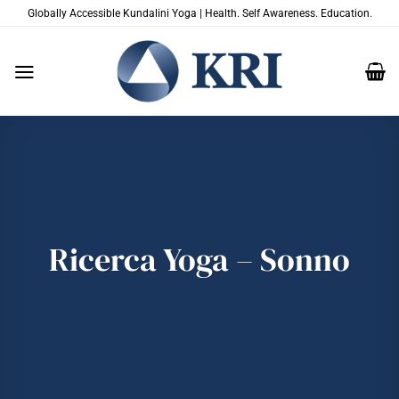
Salta
Globally Accessible Kundalini Yoga | Health. Self Awareness. Education.
ai
contenuti
Ricerca Yoga – Sonno