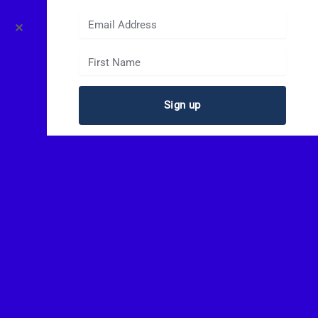
✕
Sign up