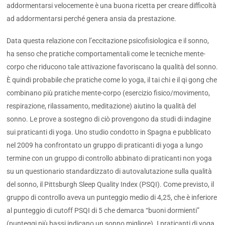
addormentarsi velocemente è una buona ricetta per creare difficoltà
ad addormentarsi perché genera ansia da prestazione.
Data questa relazione con l’eccitazione psicofisiologica e il sonno,
ha senso che pratiche comportamentali come le tecniche mente-
corpo che riducono tale attivazione favoriscano la qualità del sonno.
È quindi probabile che pratiche come lo yoga, il tai chi e il qi gong che
combinano più pratiche mente-corpo (esercizio fisico/movimento,
respirazione, rilassamento, meditazione) aiutino la qualità del
sonno. Le prove a sostegno di ciò provengono da studi di indagine
sui praticanti di yoga. Uno studio condotto in Spagna e pubblicato
nel 2009 ha confrontato un gruppo di praticanti di yoga a lungo
termine con un gruppo di controllo abbinato di praticanti non yoga
su un questionario standardizzato di autovalutazione sulla qualità
del sonno, il Pittsburgh Sleep Quality Index (PSQI). Come previsto, il
gruppo di controllo aveva un punteggio medio di 4,25, che è inferiore
al punteggio di cutoff PSQI di 5 che demarca “buoni dormienti”
(punteggi più bassi indicano un sonno migliore). I praticanti di yoga