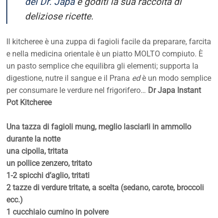
del Dr. Japa
e goditi la sua raccolta di
deliziose ricette.
Il kitcheree è una zuppa di fagioli facile da preparare, farcita
e nella medicina orientale è un piatto MOLTO compiuto. È
un pasto semplice che equilibra gli elementi; supporta la
digestione, nutre il sangue e il Prana
ed
è un modo semplice
per consumare le verdure nel frigorifero…
Dr Japa Instant
Pot Kitcheree
Una tazza di fagioli mung, meglio lasciarli in ammollo
durante la notte
una cipolla, tritata
un pollice zenzero, tritato
1-2 spicchi d’aglio, tritati
2 tazze di verdure tritate, a scelta (sedano, carote, broccoli
ecc.)
1 cucchiaio cumino in polvere