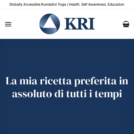
Salta
Globally Accessible Kundalini Yoga | Health. Self Awareness. Education.
ai
contenuti
La mia ricetta preferita in
assoluto di tutti i tempi