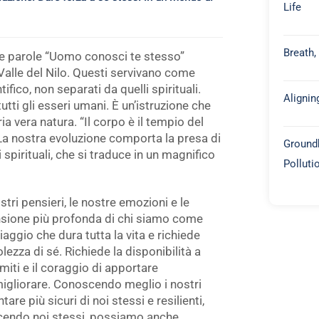
Life
Breath,
le parole “Uomo conosci te stesso”
 Valle del Nilo. Questi servivano come
ico, non separati da quelli spirituali.
Alignin
tti gli esseri umani. È un’istruzione che
ia vera natura. “Il corpo è il tempio del
. La nostra evoluzione comporta la presa di
Groundb
 spirituali, che si traduce in un magnifico
Polluti
tri pensieri, le nostre emozioni e le
sione più profonda di chi siamo come
aggio che dura tutta la vita e richiede
ezza di sé. Richiede la disponibilità a
imiti e il coraggio di apportare
migliorare. Conoscendo meglio i nostri
re più sicuri di noi stessi e resilienti,
endo noi stessi, possiamo anche