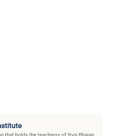
stitute
ion that holds the teachings of Yogi Bhajan