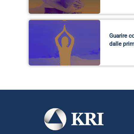
Guarire c
dalle pri