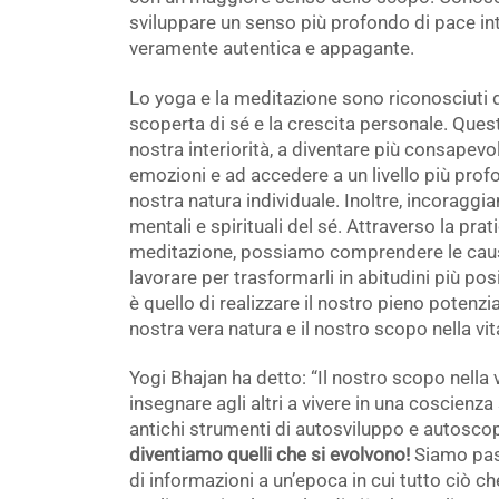
sviluppare un senso più profondo di pace int
veramente autentica e appagante.
Lo yoga e la meditazione sono riconosciuti 
scoperta di sé e la crescita personale. Quest
nostra interiorità, a diventare più consapevol
emozioni e ad accedere a un livello più prof
nostra natura individuale. Inoltre, incoraggian
mentali e spirituali del sé. Attraverso la pra
meditazione, possiamo comprendere le caus
lavorare per trasformarli in abitudini più posit
è quello di realizzare il nostro pieno potenzia
nostra vera natura e il nostro scopo nella vit
Yogi Bhajan ha detto: “Il nostro scopo nella 
insegnare agli altri a vivere in una coscienza
antichi strumenti di autosviluppo e autosco
diventiamo quelli che si evolvono!
Siamo pass
di informazioni a un’epoca in cui tutto ciò 