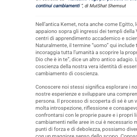
continui cambiamenti
“, di MutShat Shemsut
Nell’antica Kemet, nota anche come Egitto, 
appaiono sopra gli ingressi dei templi della
centri di apprendimento accademico e scientif
Naturalmente, il termine “uomo” qui include tu
incoraggia tutta l’umanità a scoprire la propr
Dio che è in te”, dice un altro antico adagio
coscienza della nostra vera identità di esseri
cambiamento di coscienza.
Conoscere noi stessi significa esplorare i nos
nostre esperienze e sviluppare una compren
persona. Il processo di scoperta di sé è un vi
molta introspezione, riflessione e consapevol
confrontarsi con le proprie paure e i propri l
cambiamenti nelle aree in cui è necessario 
punti di forza e di debolezza, possiamo diventa
con un maggiore senso dello scopo. Conosc