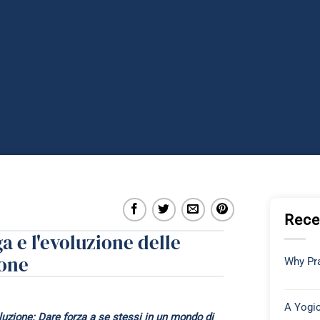
Rece
a e l'evoluzione delle
one
Why Pra
A Yogic
luzione: Dare forza a se stessi in un mondo di