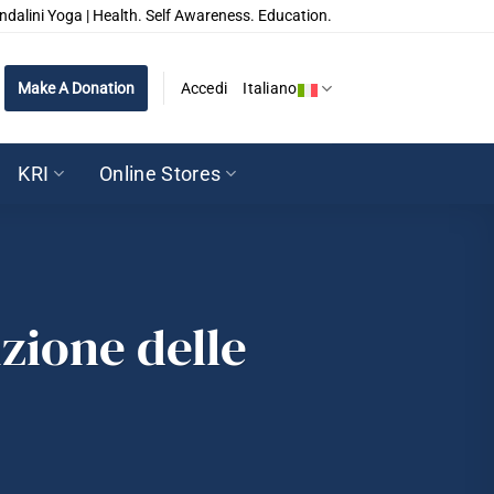
ndalini Yoga | Health. Self Awareness. Education.
Make A Donation
Accedi
Italiano
KRI
Online Stores
uzione delle