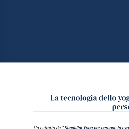
La tecnologia dello yog
pers
Un estratto da “
Kundalini Yoga per persone in evo