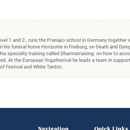
el 1 and 2 , runs the Pranajio school in Germany together wit
n his funeral home Horizonte in Freiburg, on Death and Dying 
n his specialty training called Dharmatraining on how to acc
ted. At the European Yogafestival he leads a team in suppor
 of Festival and White Tantric.
Navigation
Quick Links