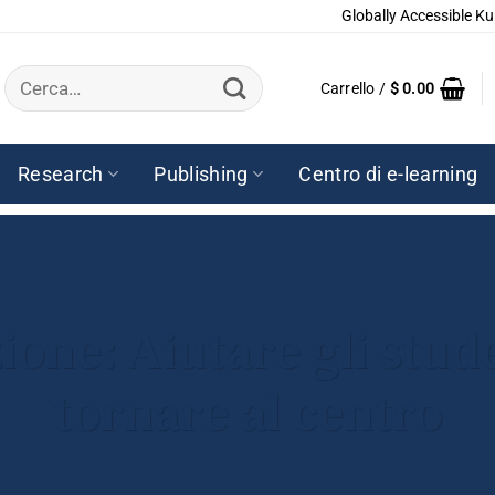
Globally Accessible Ku
Cerca:
Carrello /
$
0.00
Research
Publishing
Centro di e-learning
one: Aiutare gli studen
tornare al centro