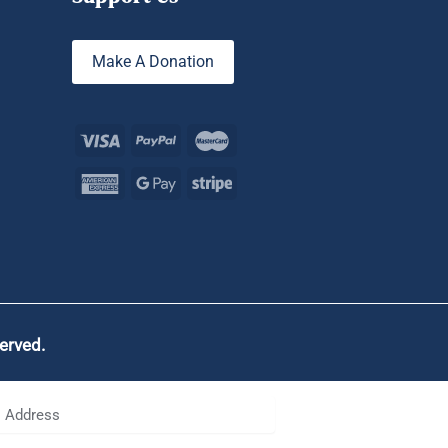
Make A Donation
served.