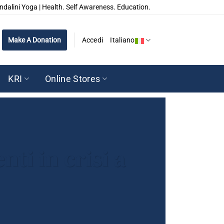
ndalini Yoga | Health. Self Awareness. Education.
Make A Donation
Accedi
Italiano
KRI
Online Stores
ti in crisi a