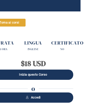
Torna ai corsi
URATA
LINGUA
CERTIFICATO
1 ORA
INGLESE
NO
$18 USD
o
Accedi