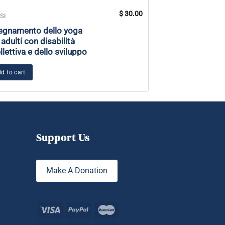
$
30.00
SI
CORSI
egnamento dello yoga
Diventare yogi: 
 adulti con disabilità
tra dipendenza, v
ellettiva e dello sviluppo
relax
d to cart
Add to cart
Support Us
Make A Donation