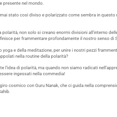
re presente nel mondo.
mai stato così diviso e polarizzato come sembra in questo 
larità, non solo si creano enormi divisioni all’interno delle f
i finisce per frammentare profondamente il nostro senso di 
llo yoga e della meditazione, per unire i nostri pezzi framment
polati nella routine della polarità?
e l’idea di polarità, ma quando non siamo radicati nell’ap
 essere ingessati nella commedia!
n giro cosmico con Guru Nanak, che ci guida nella comprensio
Sahib.