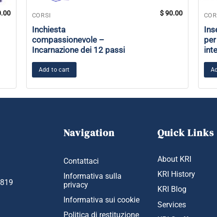
.00
$
90.00
CORSI
COR
Inchiesta
Ins
compassionevole –
per
Incarnazione dei 12 passi
int
Add to cart
Ad
Navigation
Quick Links
About KRI
Contattaci
KRI History
Informativa sulla
1819
privacy
KRI Blog
Informativa sui cookie
Services
Politica di restituzione