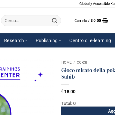
Globally Accessible Ku
Cerca:
Carrello /
$
0.00
Research
Publishing
Centro di e-learning
HOME
/
CORSI
Gioco mirato della pola
Sahib
$
18.00
Total: 0
Agg