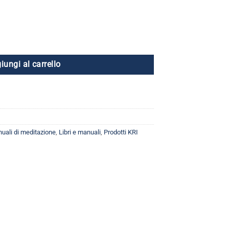
e molteplici sfaccettature Libro quantità
iungi al carrello
nuali di meditazione
,
Libri e manuali
,
Prodotti KRI