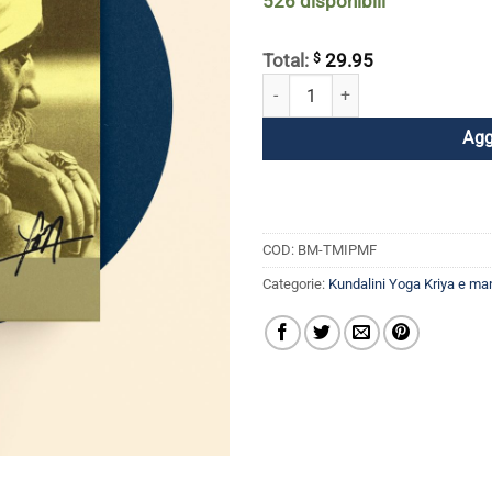
526 disponibili
$
Total:
29.95
La mente: le sue proiezioni e le su
Agg
COD:
BM-TMIPMF
Categorie:
Kundalini Yoga Kriya e ma