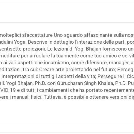
 molteplici sfaccettature Uno sguardo affascinante sulla nos
alini Yoga. Descrive in dettaglio l’interazione delle parti pos
ventisette proiezioni. Le lezioni di Yogi Bhajan forniscono u
 meditare per arruolare la tua mente come tuo amico e serv
 ai vari aspetti che incarniamo, come difensore, manager, ar
ditazioni, tra cui: Creare arte proiettando nel futuro; Perse
erpretazioni di tutti gli aspetti della vita; Perseguire il Cicl
ali. Yogi Bhajan, Ph.D. con Gurucharan Singh Khalsa, Ph.D. P
OVID-19 e di tutti i cambiamenti che ha portato recentemente
e i manuali fisici. Tuttavia, è possibile ottenere versioni dig