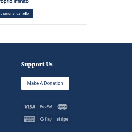
roprio infinito
Onde di guarigi
L’essenza del K
Yoga
giungi al carrello
Aggiungi al carrel
Support Us
Make A Donation