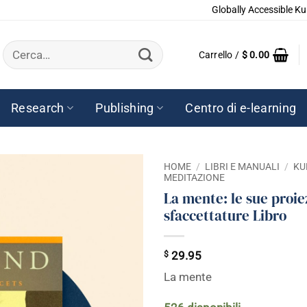
Globally Accessible Ku
Cerca:
Carrello /
$
0.00
Research
Publishing
Centro di e-learning
HOME
/
LIBRI E MANUALI
/
KU
MEDITAZIONE
La mente: le sue proiez
sfaccettature Libro
$
29.95
La mente