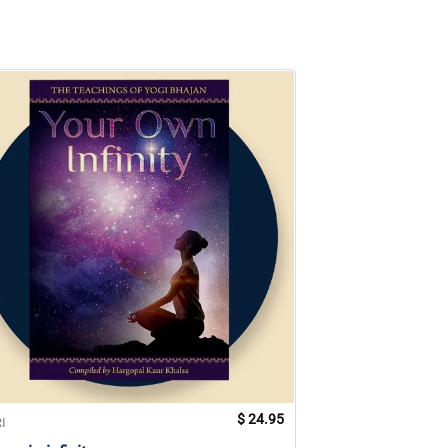
$
24.95
RI