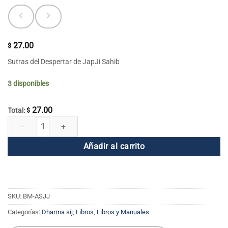
27.00
$
Sutras del Despertar de JapJi Sahib
3 disponibles
27.00
Total:
$
Sutras del Despertar del Japji Sahib cantidad
Añadir al carrito
SKU:
BM-ASJJ
Categorías:
Dharma sij
,
Libros
,
Libros y Manuales