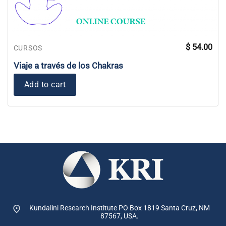
$
54.00
CURSOS
Viaje a través de los Chakras
Add to cart
Kundalini Research Institute PO Box 1819
Santa Cruz, NM
87567, USA.