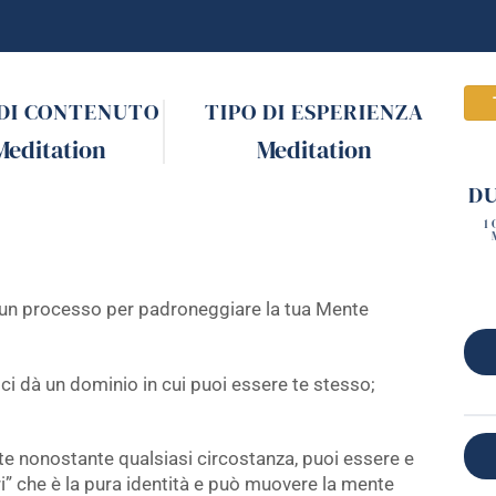
 DI CONTENUTO
TIPO DI ESPERIENZA
Meditation
Meditation
D
1 
 un processo per padroneggiare la tua Mente
e ci dà un dominio in cui puoi essere te stesso;
 te nonostante qualsiasi circostanza, puoi essere e
i” che è la pura identità e può muovere la mente