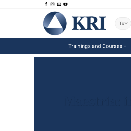
Salta
ai
contenuti
Trainings and Courses
Maestria: i