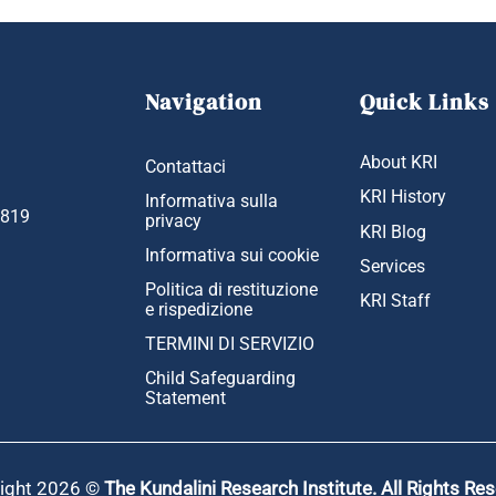
Navigation
Quick Links
About KRI
Contattaci
KRI History
Informativa sulla
1819
privacy
KRI Blog
Informativa sui cookie
Services
Politica di restituzione
KRI Staff
e rispedizione
TERMINI DI SERVIZIO
Child Safeguarding
Statement
ight 2026 ©
The Kundalini Research Institute. All Rights Re