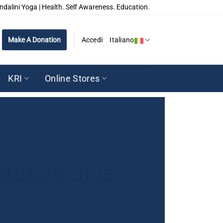
ndalini Yoga | Health. Self Awareness. Education.
Make A Donation
Accedi
Italiano
KRI
Online Stores
tativo in te