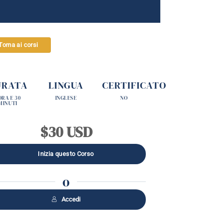
Torna ai corsi
URATA
LINGUA
CERTIFICATO
ORA E 30
INGLESE
NO
MINUTI
$30 USD
o
Accedi