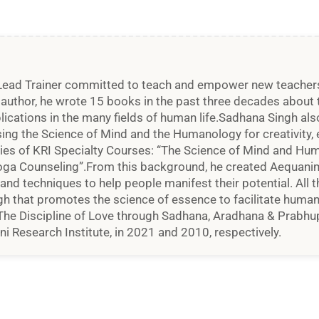
Lead Trainer committed to teach and empower new teachers an
d author, he wrote 15 books in the past three decades about t
plications in the many fields of human life.Sadhana Singh al
ng the Science of Mind and the Humanology for creativity, e
ries of KRI Specialty Courses: “The Science of Mind and Hu
oga Counseling”.From this background, he created Aequanime
, and techniques to help people manifest their potential. All t
h that promotes the science of essence to facilitate human e
 The Discipline of Love through Sadhana, Aradhana & Prabhup
i Research Institute, in 2021 and 2010, respectively.