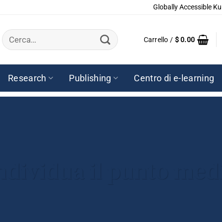
Globally Accessible Ku
Cerca:
Carrello /
$
0.00
Research
Publishing
Centro di e-learning
ndividua il punto medi