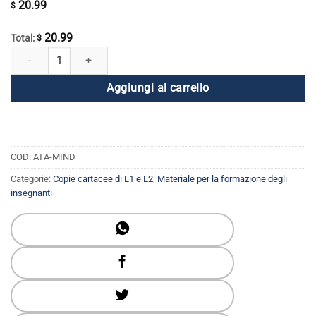
20.99
$
20.99
Total:
$
La mente: le sue proiezioni e le sue molteplici sfaccettature Libro quant
Aggiungi al carrello
COD:
ATA-MIND
Categorie:
Copie cartacee di L1 e L2
,
Materiale per la formazione degli
insegnanti