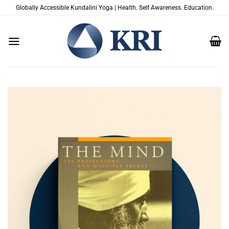
Salta
Globally Accessible Kundalini Yoga | Health. Self Awareness. Education.
ai
contenuti