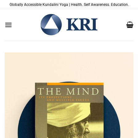
Passer
Globally Accessible Kundalini Yoga | Health. Self Awareness. Education.
au
contenu