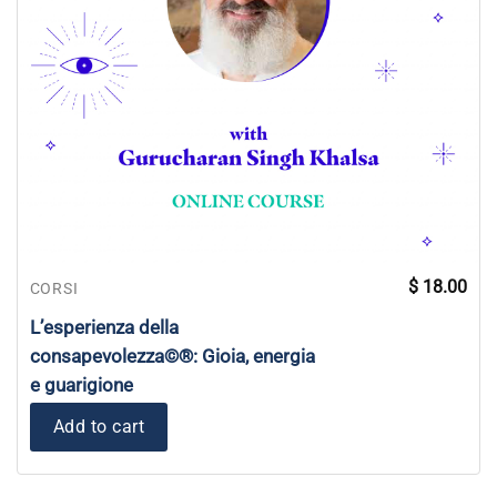
$
18.00
CORSI
L’esperienza della
consapevolezza©®: Gioia, energia
e guarigione
Add to cart