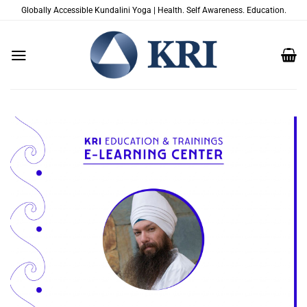
Salta
Globally Accessible Kundalini Yoga | Health. Self Awareness. Education.
ai
contenuti