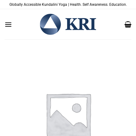
Salta
Globally Accessible Kundalini Yoga | Health. Self Awareness. Education.
ai
contenuti