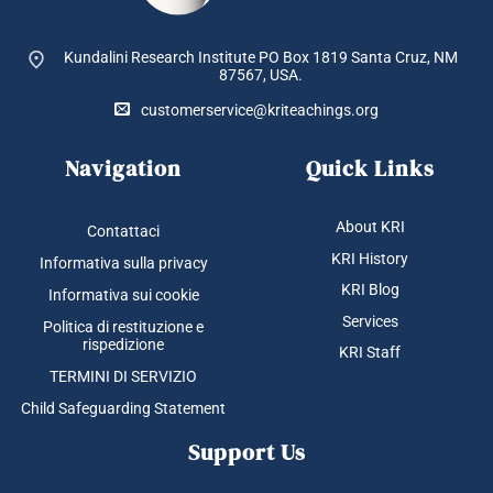
pagina
del
Kundalini Research Institute PO Box 1819
Santa Cruz, NM
prodotto
87567, USA.
customerservice@kriteachings.org
Navigation
Quick Links
About KRI
Contattaci
KRI History
Informativa sulla privacy
KRI Blog
Informativa sui cookie
Services
Politica di restituzione e
rispedizione
KRI Staff
TERMINI DI SERVIZIO
Child Safeguarding Statement
Support Us