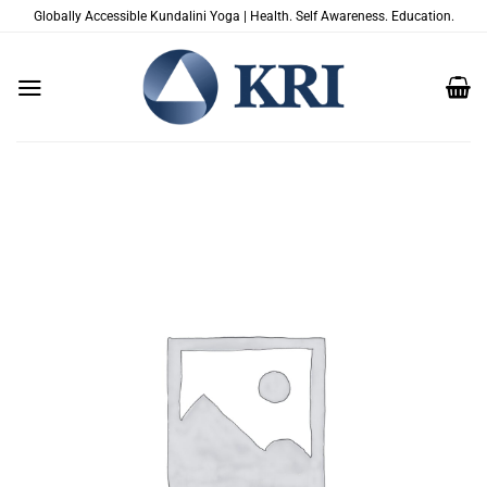
Salta
Globally Accessible Kundalini Yoga | Health. Self Awareness. Education.
ai
contenuti