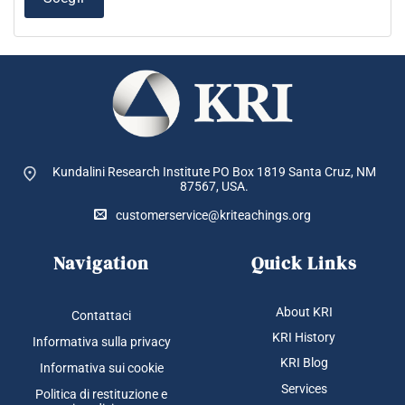
opzioni
possono
essere
scelte
nella
pagina
del
prodotto
Kundalini Research Institute PO Box 1819
Santa Cruz, NM
87567, USA.
customerservice@kriteachings.org
Navigation
Quick Links
About KRI
Contattaci
KRI History
Informativa sulla privacy
KRI Blog
Informativa sui cookie
Services
Politica di restituzione e