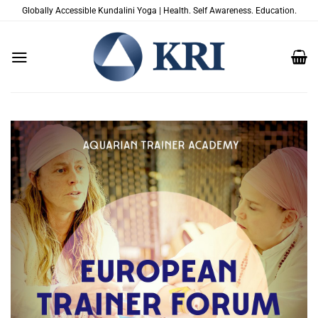
Salta
Globally Accessible Kundalini Yoga | Health. Self Awareness. Education.
ai
contenuti