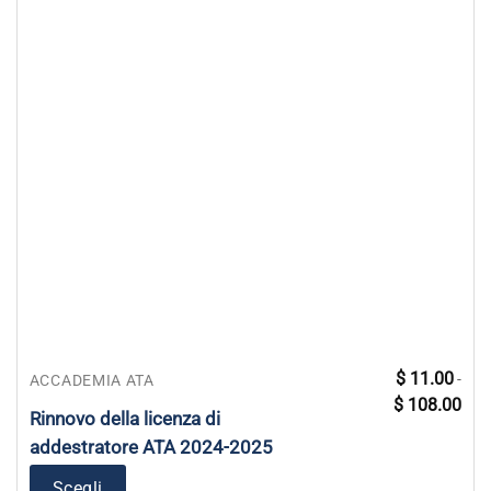
Questo
$
11.00
-
ACCADEMIA ATA
Fasc
prodotto
$
108.00
di
Rinnovo della licenza di
ha
prez
da
più
addestratore ATA 2024-2025
$ 11
varianti.
a
$ 10
Scegli
Le