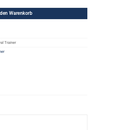
 den Warenkorb
al Trainer
ner