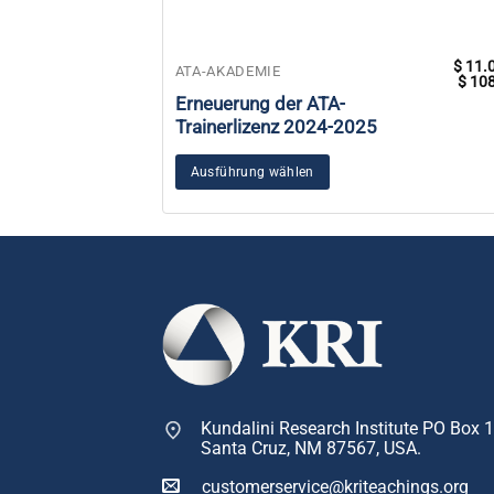
$
11.
Dieses
ATA-AKADEMIE
$
108
Produkt
Erneuerung der ATA-
weist
Trainerlizenz 2024-2025
mehrere
Varianten
Ausführung wählen
auf.
Die
Optionen
können
auf
der
Produktseite
gewählt
werden
Kundalini Research Institute PO Box 
Santa Cruz, NM 87567, USA.
customerservice@kriteachings.org