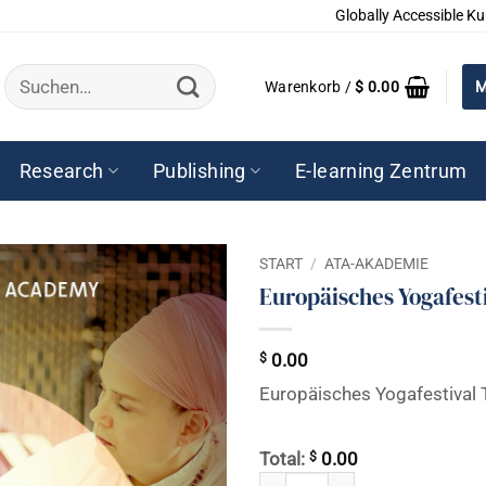
Globally Accessible Ku
Suchen
Warenkorb /
$
0.00
M
nach:
Research
Publishing
E-learning Zentrum
START
/
ATA-AKADEMIE
Europäisches Yogafest
$
0.00
Europäisches Yogafestival 
$
Total:
0.00
Europäisches Yogafestival Train