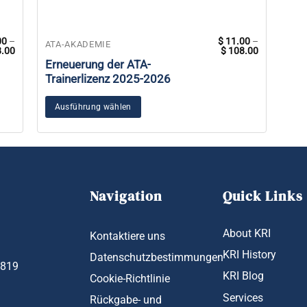
00
–
$
11.00
–
Dieses
ATA-AKADEMIE
Preisspanne:
Preisspann
.00
$
108.00
$ 11.00
Produkt
$ 11.00
Erneuerung der ATA-
bis
bis
weist
Trainerlizenz 2025-2026
$ 108.00
$ 108.00
mehrere
Varianten
Ausführung wählen
auf.
Die
Optionen
können
auf
Navigation
Quick Links
der
Produktseite
About KRI
gewählt
Kontaktiere uns
werden
KRI History
Datenschutzbestimmungen
1819
KRI Blog
Cookie-Richtlinie
Services
Rückgabe- und