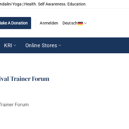
ndalini Yoga | Health. Self Awareness. Education.
ake A Donation
Anmelden
Deutsch
KRI
Online Stores
ival Trainer Forum
Trainer Forum
er Forum Menge