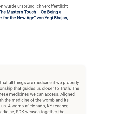
The Master’s Touch – On Being a
r for the New Age” von Yogi Bhajan,
 that all things are medicine if we properly
onship that guides us closer to Truth. The
 these medicines we can access. Aligned
ith the medicine of the womb and its
nd us. A womb aficionado, KY teacher,
medicine, PDK weaves together the
 womb healing journey and the teachings
al, contemplative, and ceremonial
ng.