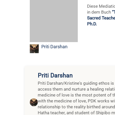
in dem Buch
“
Sacred Teache
Ph.D.
Priti Darshan
Priti Darshan
Priti Darshan/Kristine's guiding ethos is
access them and nurture a healing relati
medicine of love is the most potent of
with the medicine of love, PDK works w
relationship to the reality birthed arou
Hatha teacher, and student of Shipibo 
wisdom she has accessed from her own
of Kundalini Yoga to bring an experienti
experience of working with womb heali