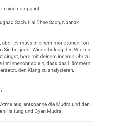
rn sind entspannt.
Jugaad Sach, Hai Bhee Sach, Naanak
n, aber es muss in einem monotonen Ton
nn Sie bei jeder Wiederholung des Wortes
t singst, höre mit deinem inneren Ohr zu.
Sie Ihr Innenohr so ein, dass das Hämmern
rsetzt, den Klang zu analysieren,
n
. Atme aus, entspanne die Mudra und den
hten Haltung und Gyan Mudra.
n wurde ursprünglich veröffentlicht