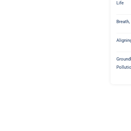
Life
Breath,
Alignin
Groundb
Polluti