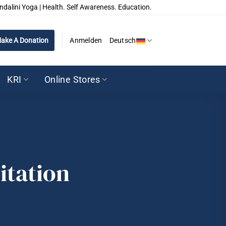
ndalini Yoga | Health. Self Awareness. Education.
ake A Donation
Anmelden
Deutsch
KRI
Online Stores
itation