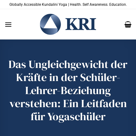
Zum
Globally Accessible Kundalini Yoga | Health. Self Awareness. Education.
Inhalt
springen
Das Ungleichgewicht der
Kräfte in der Schüler-
Lehrer-Beziehung
verstehen: Ein Leitfaden
für Yogaschüler