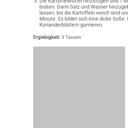
Die Kartoffelwürfel hinzufügen und 1 
braten. Dann Salz und Wasser hinzuge
lassen, bis die Kartoffeln weich sind u
Minute. Es bildet sich eine dicke Soß
Korianderblättern garnieren.
Ergiebigkeit:
3 Tassen
Kundalini Research Institute
Kundalini Research In