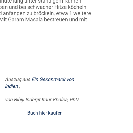
Minute lang unter ständigem Rühren
ben und bei schwacher Hitze köcheln
nd anfangen zu bröckeln, etwa 1 weitere
e. Mit Garam Masala bestreuen und mit
Auszug aus
Ein Geschmack von
Indien
,
von Bibiji Inderjit Kaur Khalsa, PhD
Buch hier kaufen
stitute