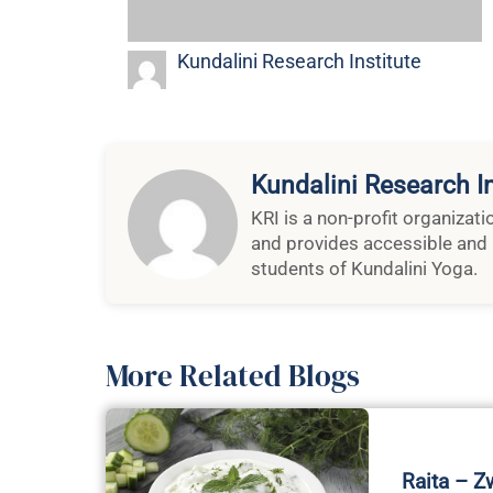
KRI is a non-profit organizat
and provides accessible and 
students of Kundalini Yoga.
More Related Blogs
Raita – 
Yogi Bhaj
mit Tofu