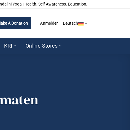
ndalini Yoga | Health. Self Awareness. Education.
ake A Donation
Anmelden
Deutsch
KRI
Online Stores
omaten