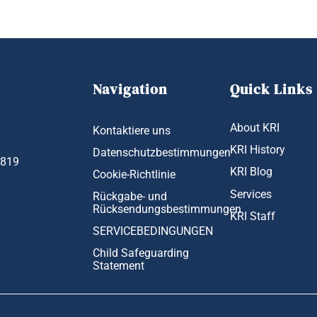
KRI History
Datenschutzbestimmungen
1819
KRI Blog
Cookie-Richtlinie
Services
Rückgabe- und
Rücksendungsbestimmungen
KRI Staff
SERVICEBEDINGUNGEN
Child Safeguarding
Statement
ight 2026 ©
The Kundalini Research Institute. All Rights Re
nd get exclusive Kundalini Yoga content and
ersonal journey!