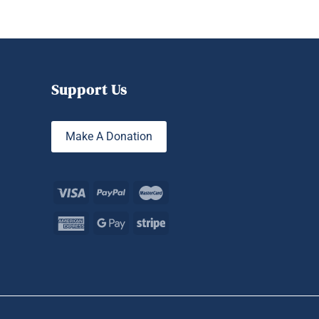
Make A Donation
served.
Sign up