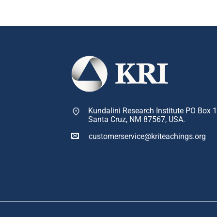
Kundalini Research Institute PO Box 
Santa Cruz, NM 87567, USA.
customerservice@kriteachings.org
Copyr
Sign up to our newsletter a
✕
resources to support your p