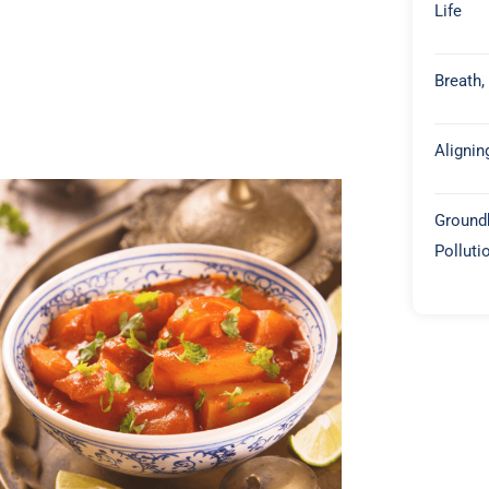
Life
Breath,
Alignin
Groundb
Polluti