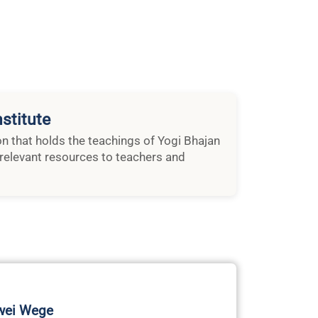
ion that holds the teachings of Yogi Bhajan
relevant resources to teachers and
Zwei Wege
ans Trea Jaaraah Trinity Life Roots