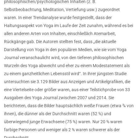
philosophischen/psychologischen Inhalten (z. B.
Selbstbeobachtung, Meditation, Vertiefung usw.) zugeordnet
waren. In einer Trendanalyse wurde festgestellt, dass der
Haltungsaspekt von Yoga im Laufe der Zeit zunahm, während es bei
allen anderen Arten von Inhalten, einschließlich Atemarbeit,
Rückgänge gab. Die Autoren stellten fest, dass „die aktuelle
Darstellung von Yoga in den populären Medien, wie sie vom Yoga
Journal veranschaulicht wird, von den tieferen philosophischen
Wurzeln des Yoga abweicht und eher zu einem Modestatement als
zu einem ganzheitlichen Lebensstil wird“. In ihrer jüngsten Studie
untersuchten sie 3.129 Bilder aus Anzeigen und Artikelgrafiken, die
eine Viertelseite oder größer waren, aus einer Teilstichprobe von 33
Ausgaben des Yoga Journal zwischen 2007 und 2014. Sie
berichteten, dass die Bilder hauptsächlich weiße Frauen (etwa ¾ von
ihnen), die dünner als der Durchschnitt waren (52 %) und
überwiegend junge Erwachsene (75 %) waren. Nur 20 % waren
farbige Personen und weniger als 2 % waren schwerer als der
Durchschnitt.