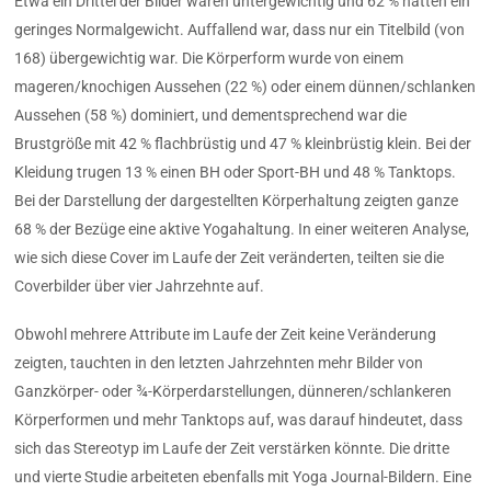
Etwa ein Drittel der Bilder waren untergewichtig und 62 % hatten ein
geringes Normalgewicht. Auffallend war, dass nur ein Titelbild (von
168) übergewichtig war. Die Körperform wurde von einem
mageren/knochigen Aussehen (22 %) oder einem dünnen/schlanken
Aussehen (58 %) dominiert, und dementsprechend war die
Brustgröße mit 42 % flachbrüstig und 47 % kleinbrüstig klein. Bei der
Kleidung trugen 13 % einen BH oder Sport-BH und 48 % Tanktops.
Bei der Darstellung der dargestellten Körperhaltung zeigten ganze
68 % der Bezüge eine aktive Yogahaltung. In einer weiteren Analyse,
wie sich diese Cover im Laufe der Zeit veränderten, teilten sie die
Coverbilder über vier Jahrzehnte auf.
Obwohl mehrere Attribute im Laufe der Zeit keine Veränderung
zeigten, tauchten in den letzten Jahrzehnten mehr Bilder von
Ganzkörper- oder ¾-Körperdarstellungen, dünneren/schlankeren
Körperformen und mehr Tanktops auf, was darauf hindeutet, dass
sich das Stereotyp im Laufe der Zeit verstärken könnte. Die dritte
und vierte Studie arbeiteten ebenfalls mit Yoga Journal-Bildern. Eine