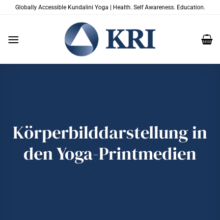
Zum
Globally Accessible Kundalini Yoga | Health. Self Awareness. Education.
Inhalt
springen
Körperbilddarstellung in
den Yoga-Printmedien