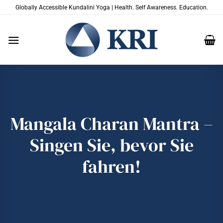
Zum
Globally Accessible Kundalini Yoga | Health. Self Awareness. Education.
Inhalt
springen
Mangala Charan Mantra –
Singen Sie, bevor Sie
fahren!