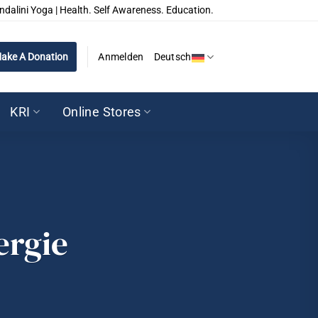
ndalini Yoga | Health. Self Awareness. Education.
ake A Donation
Anmelden
Deutsch
KRI
Online Stores
ergie