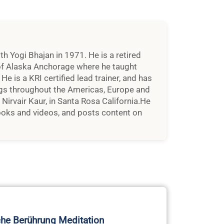
h Yogi Bhajan in 1971. He is a retired
y of Alaska Anchorage where he taught
He is a KRI certified lead trainer, and has
ngs throughout the Americas, Europe and
, Nirvair Kaur, in Santa Rosa California.He
ooks and videos, and posts content on
che Berührung Meditation