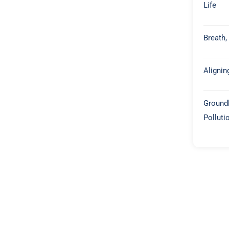
Life
Breath,
Alignin
Groundb
Polluti