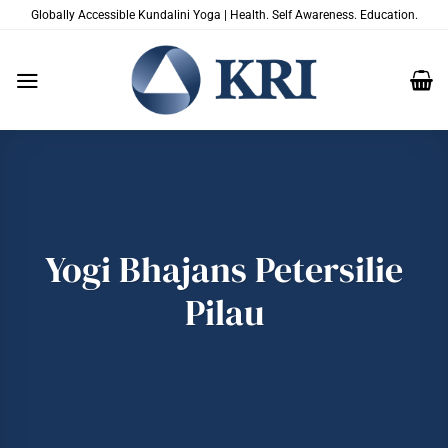
Zum
Globally Accessible Kundalini Yoga | Health. Self Awareness. Education.
Inhalt
springen
Yogi Bhajans Petersilie
Pilau