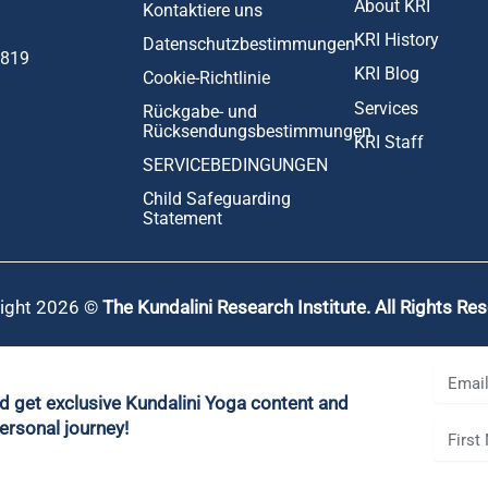
About KRI
Kontaktiere uns
KRI History
Datenschutzbestimmungen
1819
KRI Blog
Cookie-Richtlinie
Services
Rückgabe- und
Rücksendungsbestimmungen
KRI Staff
SERVICEBEDINGUNGEN
Child Safeguarding
Statement
ight 2026 ©
The Kundalini Research Institute. All Rights Re
nd get exclusive Kundalini Yoga content and
ersonal journey!