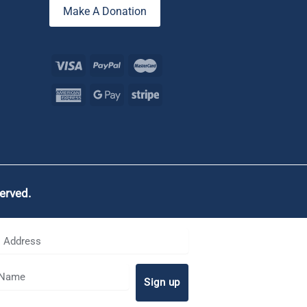
Make A Donation
served.
Sign up