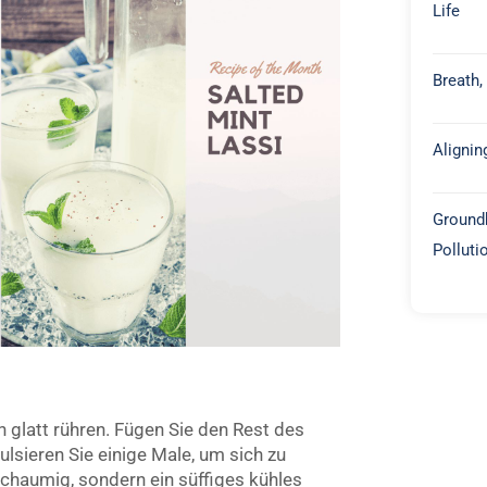
Life
Breath,
Alignin
Groundb
Polluti
n glatt rühren. Fügen Sie den Rest des
lsieren Sie einige Male, um sich zu
 schaumig, sondern ein süffiges kühles