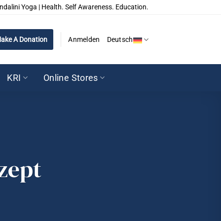
ndalini Yoga | Health. Self Awareness. Education.
ake A Donation
Anmelden
Deutsch
KRI
Online Stores
zept