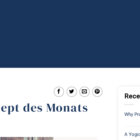
Rece
zept des Monats
Why Pra
A Yogic