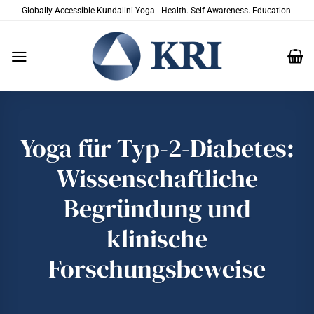
Zum
Globally Accessible Kundalini Yoga | Health. Self Awareness. Education.
Inhalt
springen
Yoga für Typ-2-Diabetes:
Wissenschaftliche
Begründung und
klinische
Forschungsbeweise