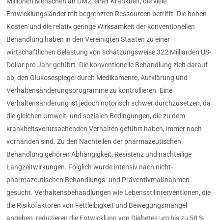
Millionen Menschen an DM2, einer Krankheit, die viele
Entwicklungsländer mit begrenzten Ressourcen betrifft. Die hohen
Kosten und die relativ geringe Wirksamkeit der konventionellen
Behandlung haben in den Vereinigten Staaten zu einer
wirtschaftlichen Belastung von schätzungsweise 322 Milliarden US-
Dollar pro Jahr geführt. Die konventionelle Behandlung zielt darauf
ab, den Glukosespiegel durch Medikamente, Aufklärung und
Verhaltensänderungsprogramme zu kontrollieren. Eine
Verhaltensänderung ist jedoch notorisch schwer durchzusetzen, da
die gleichen Umwelt- und sozialen Bedingungen, die zu dem
krankheitsverursachenden Verhalten geführt haben, immer noch
vorhanden sind. Zu den Nachteilen der pharmazeutischen
Behandlung gehören Abhängigkeit, Resistenz und nachteilige
Langzeitwirkungen. Folglich wurde intensiv nach nicht-
pharmazeutischen Behandlungs- und Präventivmaßnahmen
gesucht. Verhaltensbehandlungen wie Lebensstilinterventionen, die
die Risikofaktoren von Fettleibigkeit und Bewegungsmangel
angehen, reduzieren die Entwicklung von Diabetes um bis zu 58 %