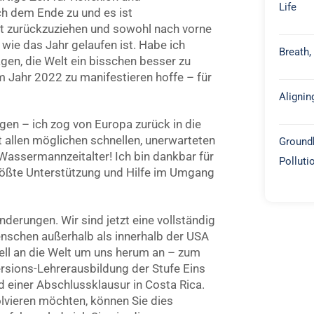
Life
ch dem Ende zu und es ist
ft zurückzuziehen und sowohl nach vorne
 wie das Jahr gelaufen ist. Habe ich
Breath,
gen, die Welt ein bisschen besser zu
m Jahr 2022 zu manifestieren hoffe – für
Alignin
gen – ich zog von Europa zurück in die
 allen möglichen schnellen, unerwarteten
Groundb
Wassermannzeitalter! Ich bin dankbar für
Polluti
rößte Unterstützung und Hilfe im Umgang
derungen. Wir sind jetzt eine vollständig
enschen außerhalb als innerhalb der USA
ell an die Welt um uns herum an – zum
rsions-Lehrerausbildung der Stufe Eins
 einer Abschlussklausur in Costa Rica.
lvieren möchten, können Sie dies