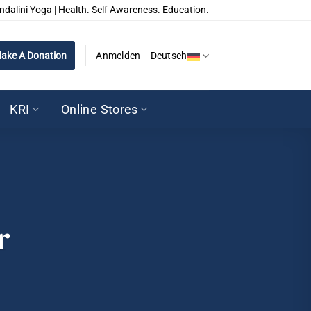
ndalini Yoga | Health. Self Awareness. Education.
ake A Donation
Anmelden
Deutsch
KRI
Online Stores
r