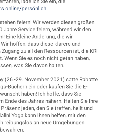
fahren, lade ich Sie ein, die
s online/persönlich
.
estehen feiern! Wir werden diesen großen
0 Jahre Service feiern, während wir den
n! Eine kleine Änderung, die wir
. Wir hoffen, dass diese klarere und
n Zugang zu all den Ressourcen ist, die KRI
t. Wenn Sie es noch nicht getan haben,
issen, was Sie davon halten.
ay (26.-29. November 2021) satte Rabatte
oga-Büchern ein oder kaufen Sie die E-
wünscht haben! Ich hoffe, dass Sie
 Ende des Jahres nähern. Halten Sie Ihre
 Präsenz jeden, den Sie treffen, heilt und
alini Yoga kann Ihnen helfen, mit den
ch reibungslos an neue Umgebungen
 bewahren.