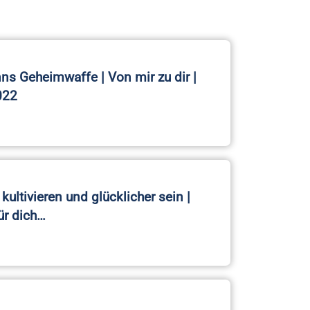
s Geheimwaffe | Von mir zu dir |
022
kultivieren und glücklicher sein |
ür dich…