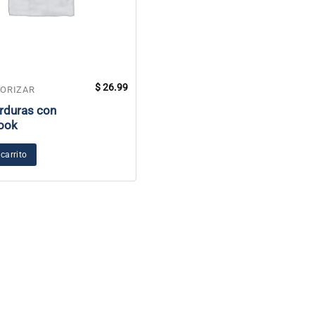
$
26.99
GORIZAR
erduras con
ook
 carrito