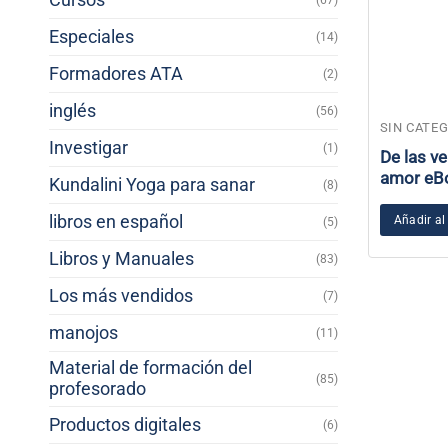
(67)
Especiales
(14)
Formadores ATA
(2)
inglés
(56)
SIN CATE
Investigar
(1)
De las v
amor eB
Kundalini Yoga para sanar
(8)
libros en español
Añadir al
(5)
Libros y Manuales
(83)
Los más vendidos
(7)
manojos
(11)
Material de formación del
(85)
profesorado
Productos digitales
(6)