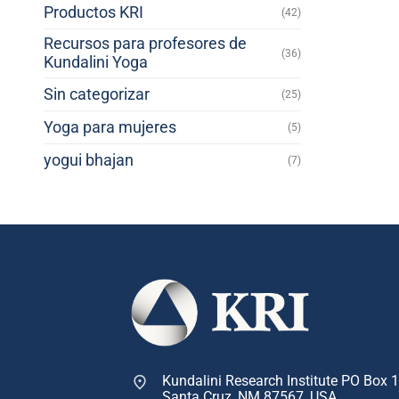
Productos KRI
(42)
Recursos para profesores de
(36)
Kundalini Yoga
Sin categorizar
(25)
Yoga para mujeres
(5)
yogui bhajan
(7)
Kundalini Research Institute PO Box 
Santa Cruz, NM 87567, USA.