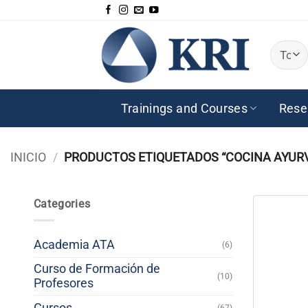
Saltar
al
contenido
Trainings and Courses
Rese
INICIO
/
PRODUCTOS ETIQUETADOS “COCINA AYURV
Categories
Academia ATA
(6)
Curso de Formación de
(10)
Profesores
Cursos