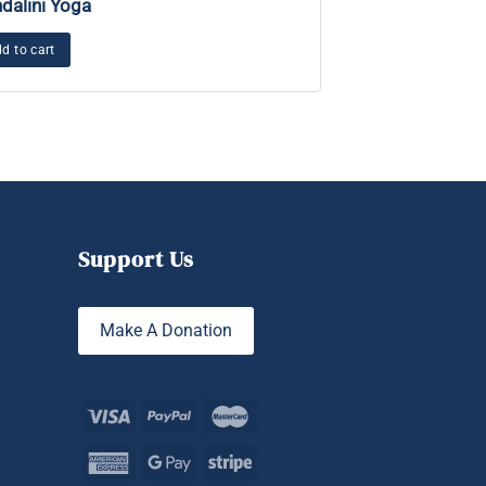
dalini Yoga
meditativa
d to cart
Añadir al carrito
Support Us
Make A Donation