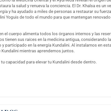
Cómo la Medicina Oriental y el Ayurveda revelan el origen de
estaura la salud y renueva la conciencia. El Dr. Khalsa es un
gía y ha ayudado a miles de personas a restaurar su fuerza v
ni Yoguis de todo el mundo para que mantengan renovado el
.
en el cuerpo alimenta todos los órganos internos y las rese
s tienen sus raíces en la medicina antigua, considerando l
 participado en la energía Kundalini. Al instalarnos en est
 Kundalini mientras aprendemos juntos.
 tu capacidad para elevar tu Kundalini desde dentro.