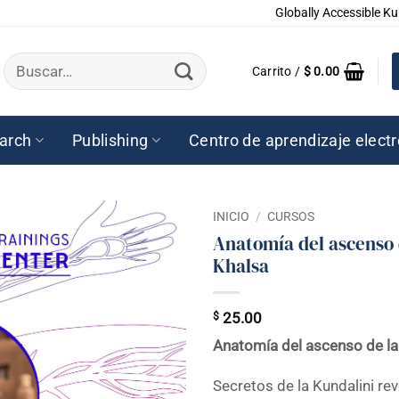
Globally Accessible Ku
Buscar
Carrito /
$
0.00
por:
arch
Publishing
Centro de aprendizaje elect
INICIO
/
CURSOS
Anatomía del ascenso d
Khalsa
$
25.00
Anatomía del ascenso de la 
Secretos de la Kundalini re