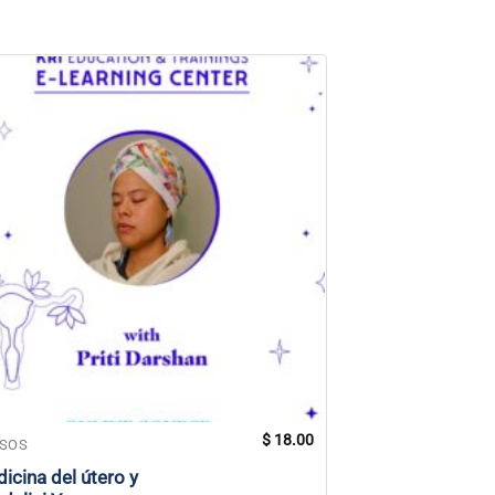
$
18.00
SOS
CURSOS
icina del útero y
Paquete de mae