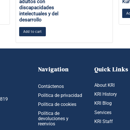
adultos con
Kun
discapacidades
intelectuales y del
Ad
desarrollo
Add to cart
Navigation
Quick Links
About KRI
Contáctenos
KRI History
Política de privacidad
1819
KRI Blog
Política de cookies
Services
Política de
devoluciones y
KRI Staff
reenvíos