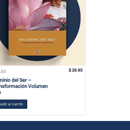
$
29.95
LÉS
INGLÉS
inio del Ser –
Sabiduría física
nsformación Volumen
o
Añadir al carrito
adir al carrito