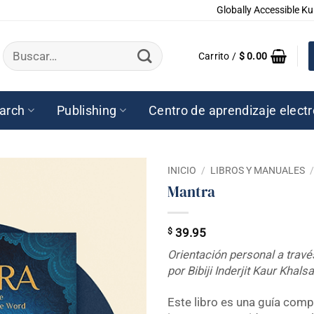
Globally Accessible Ku
Buscar
Carrito /
$
0.00
por:
arch
Publishing
Centro de aprendizaje elect
INICIO
/
LIBROS Y MANUALES
Mantra
$
39.95
Orientación personal a travé
por Bibiji Inderjit Kaur Khals
Este libro es una guía comp