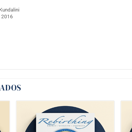
Kundalini
e 2016
NADOS