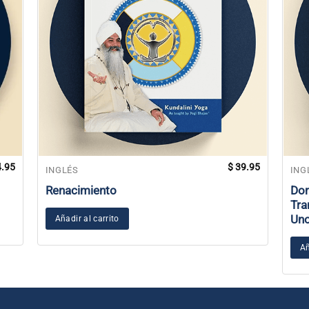
.95
$
39.95
INGLÉS
ING
Renacimiento
Dom
Tra
Un
Añadir al carrito
Añ