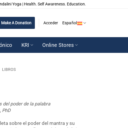
ndalini Yoga | Health. Self Awareness. Education.
Make A Donation
Acceder
Español
rónico
KRI
Online Stores
/
LIBROS
s del poder de la palabra
a, PhD
leta sobre el poder del mantra y su