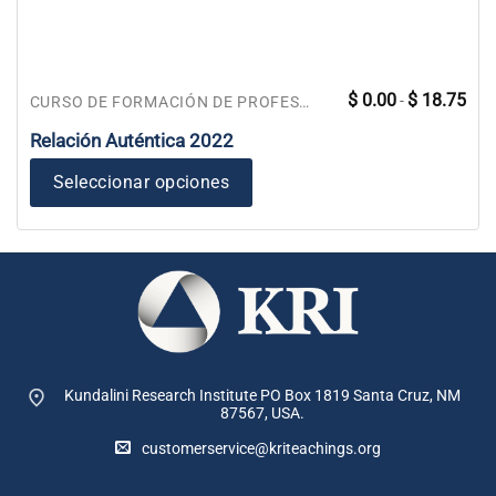
Ran
Este
$
0.00
$
18.75
-
CURSO DE FORMACIÓN DE PROFESORES
de
producto
prec
des
Relación Auténtica 2022
tiene
$ 0.
has
múltiples
$ 18
Seleccionar opciones
variantes.
Las
opciones
se
pueden
elegir
en
la
página
Kundalini Research Institute PO Box 1819
Santa Cruz, NM
de
87567, USA.
producto
customerservice@kriteachings.org