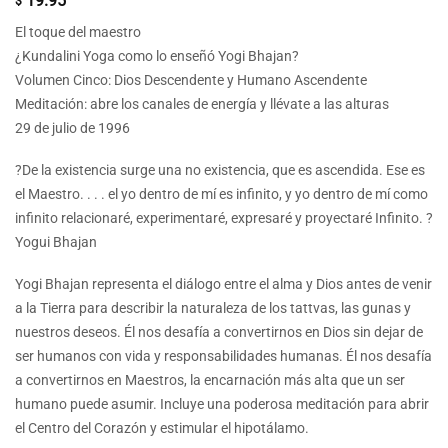
19.95
$
El toque del maestro
¿Kundalini Yoga como lo enseñó Yogi Bhajan?
Volumen Cinco: Dios Descendente y Humano Ascendente
Meditación: abre los canales de energía y llévate a las alturas
29 de julio de 1996
?De la existencia surge una no existencia, que es ascendida. Ese es
el Maestro. . . . el yo dentro de mí es infinito, y yo dentro de mí como
infinito relacionaré, experimentaré, expresaré y proyectaré Infinito. ?
Yogui Bhajan
Yogi Bhajan representa el diálogo entre el alma y Dios antes de venir
a la Tierra para describir la naturaleza de los tattvas, las gunas y
nuestros deseos. Él nos desafía a convertirnos en Dios sin dejar de
ser humanos con vida y responsabilidades humanas. Él nos desafía
a convertirnos en Maestros, la encarnación más alta que un ser
humano puede asumir. Incluye una poderosa meditación para abrir
el Centro del Corazón y estimular el hipotálamo.