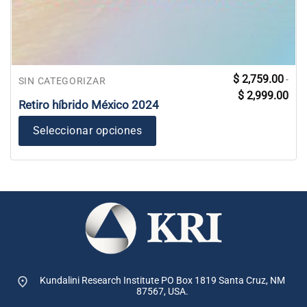
Este
$
2,759.00
-
SIN CATEGORIZAR
Ran
producto
$
2,999.00
de
Retiro híbrido México 2024
tiene
prec
des
múltiples
$ 2,
Seleccionar opciones
variantes.
has
$ 2,
Las
opciones
se
pueden
elegir
en
la
página
de
producto
Kundalini Research Institute PO Box 1819
Santa Cruz, NM
87567, USA.