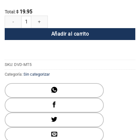
19.95
Total:
$
DVD El toque del maestro Volumen 5: Dios descendente y humano asc
Añadir al carrito
SKU:
DVD-MT5
Categoría:
Sin categorizar